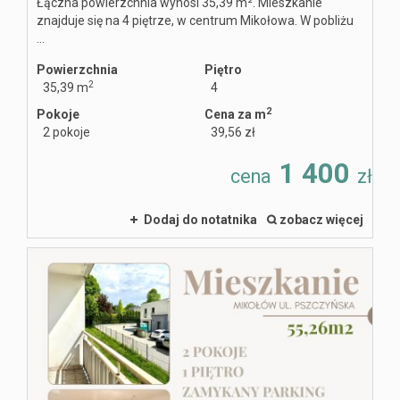
Łączna powierzchnia wynosi 35,39 m². Mieszkanie
znajduje się na 4 piętrze, w centrum Mikołowa. W pobliżu
...
Powierzchnia
Piętro
2
35,39 m
4
2
Pokoje
Cena za m
2 pokoje
39,56 zł
1 400
cena
zł
Dodaj do notatnika
zobacz więcej