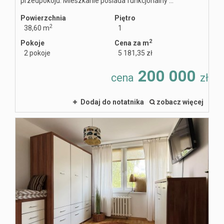
przedpokoju. Mieszkanie posiada funkcjonalny ...
Powierzchnia
Piętro
2
38,60 m
1
Zgłoszenia
2
Pokoje
Cena za m
2 pokoje
5 181,35 zł
200 000
cena
zł
Małysz
Dodaj do notatnika
zobacz więcej