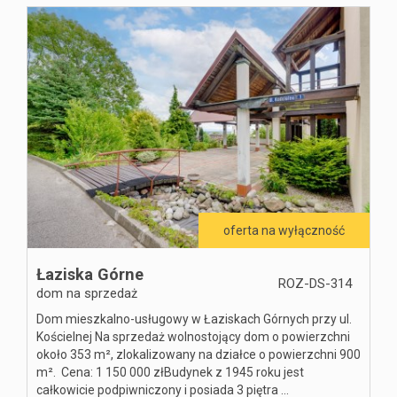
oferta na wyłączność
Łaziska Górne
ROZ-DS-314
dom na sprzedaż
Dom mieszkalno-usługowy w Łaziskach Górnych przy ul.
Kościelnej Na sprzedaż wolnostojący dom o powierzchni
około 353 m², zlokalizowany na działce o powierzchni 900
m². Cena: 1 150 000 zł ​Budynek z 1945 roku jest
całkowicie podpiwniczony i posiada 3 piętra ...