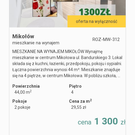
oferta na wyłączność
Mikołów
ROZ-MW-312
mieszkanie na wynajem
MIESZKANIE NA WYNAJEM MIKOŁÓW Wynajmę
mieszkanie w centrum Mikołowa ul. Bandurskiego 3. Lokal
składa się z kuchni, łazienki, przedpokoju, pokoju i sypialni.
Łączna powierzchnia wynosi 44 m². Mieszkanie znajduje
się na 4 piętrze, w centrum Mikołowa. W pobliżu szkoła, ...
Powierzchnia
Piętro
2
44,00 m
4
2
Pokoje
Cena za m
2 pokoje
29,55 zł
1 300
cena
zł