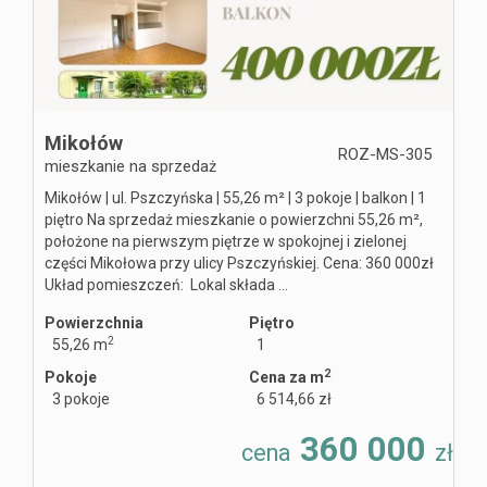
Mikołów
ROZ-MS-305
mieszkanie na sprzedaż
Mikołów | ul. Pszczyńska | 55,26 m² | 3 pokoje | balkon | 1
piętro Na sprzedaż mieszkanie o powierzchni 55,26 m²,
położone na pierwszym piętrze w spokojnej i zielonej
części Mikołowa przy ulicy Pszczyńskiej. Cena: 360 000zł
Układ pomieszczeń: Lokal składa ...
Powierzchnia
Piętro
2
55,26 m
1
2
Pokoje
Cena za m
3 pokoje
6 514,66 zł
360 000
cena
zł