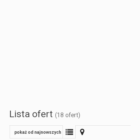
Sprzedaż
firmie
Home
Partnerzy
Lista ofert
(18 ofert)
staging
pokaż od najnowszych