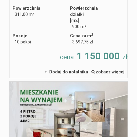
Powierzchnia
Powierzchnia
2
311,00 m
działki
[m2]
900 m²
2
Pokoje
Cena za m
10 pokoi
3 697,75 zł
1 150 000
cena
zł
Dodaj do notatnika
zobacz więcej