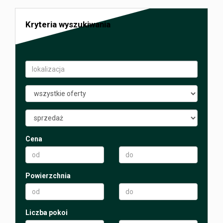
Rodo
Kryteria wyszukiwania
biznesowi
Rożek
Cena
Powierzchnia
Kontakt
&
Liczba pokoi