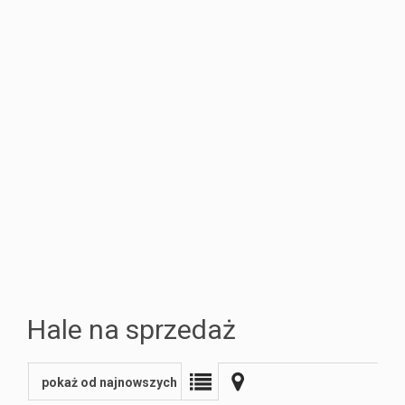
Sprzedaż
firmie
Home
Partnerzy
Hale na sprzedaż
staging
pokaż od najnowszych