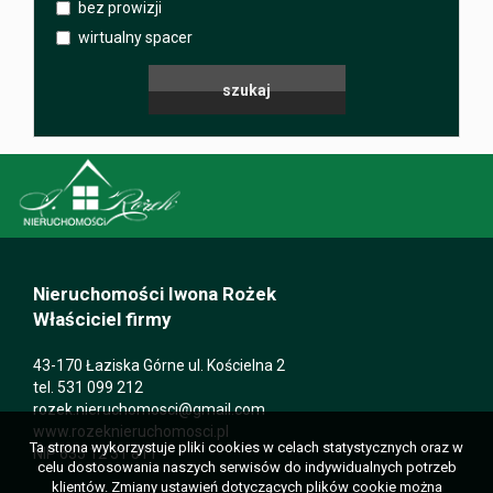
bez prowizji
wirtualny spacer
Nieruchomości Iwona Rożek
Właściciel firmy
43-170 Łaziska Górne ul. Kościelna 2
tel. 531 099 212
rozek.nieruchomosci@gmail.com
www.rozeknieruchomosci.pl
Ta strona wykorzystuje pliki cookies w celach statystycznych oraz w
NIP 635 12 31 811
celu dostosowania naszych serwisów do indywidualnych potrzeb
klientów. Zmiany ustawień dotyczących plików cookie można