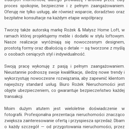
proces spokojnie, bezpiecznie i z pełnym zaangażowaniem.
Oferuję nie tylko usługę, ale również wsparcie, doradztwo oraz
bezpłatne konsultacje na każdym etapie współpracy.
Zgłoszenia
Tworzę także autorską markę Rożek & Małysz Home Loft, w
ramach której projektujemy meble i dodatki w stylu loftowym.
Nasze realizacje wyróżniają się nowoczesnym designem,
Małysz
prostotą formy oraz dbałością o detale — są tworzone z myślą
o osobach ceniących styl i indywidualność.
Swoją pracę wykonuję z pasją i pełnym zaangażowaniem.
Nieustannie podnoszę swoje kwalifikacje, śledzę nowe trendy i
wykorzystuję nowoczesne rozwiązania, aby zapewnić klientom
najwyższy standard usług. Biuro Rożek Nieruchomości jest
objęte ubezpieczeniem, co gwarantuje bezpieczeństwo każdej
transakcji.
Moim dużym atutem jest wieloletnie doświadczenie w
fotografii. Profesjonalna prezentacja nieruchomości znacząco
zwiększa zainteresowanie ofertą i przyspiesza sprzedaż. Dbam
o każdy szczegół — od przygotowania nieruchomości, przez