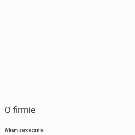
Sprzedaż
firmie
Home
Partnerzy
O firmie
staging
Witam serdecznie,