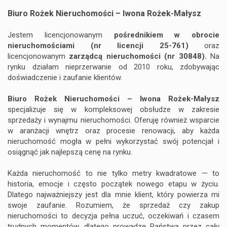
Biuro Rożek Nieruchomości – Iwona Rożek-Małysz
Rodo
Jestem licencjonowanym
pośrednikiem w obrocie
nieruchomościami
(nr licencji 25-761)
oraz
biznesowi
licencjonowanym
zarządcą nieruchomości (nr 30848).
Na
rynku działam nieprzerwanie od 2010 roku, zdobywając
doświadczenie i zaufanie klientów.
Biuro Rożek Nieruchomości – Iwona Rożek-Małysz
Rożek
specjalizuje się w kompleksowej obsłudze w zakresie
sprzedaży i wynajmu nieruchomości. Oferuję również wsparcie
w aranżacji wnętrz oraz procesie renowacji, aby każda
nieruchomość mogła w pełni wykorzystać swój potencjał i
osiągnąć jak najlepszą cenę na rynku.
Każda nieruchomość to nie tylko metry kwadratowe — to
Kontakt
historia, emocje i często początek nowego etapu w życiu.
Dlatego najważniejszy jest dla mnie klient, który powierza mi
&
swoje zaufanie. Rozumiem, że sprzedaż czy zakup
nieruchomości to decyzja pełna uczuć, oczekiwań i czasem
trudnych momentów, dlatego prowadzę Państwa przez cały